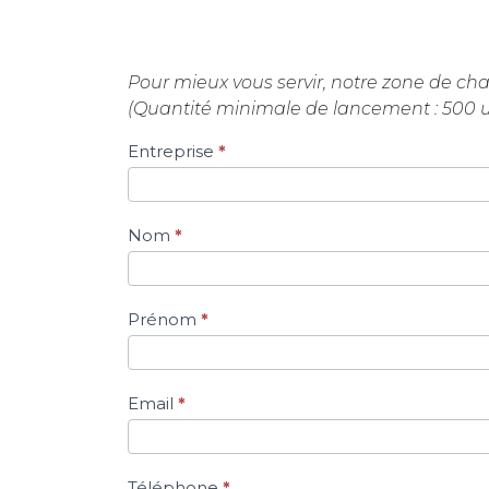
Pour mieux vous servir, notre zone de cha
(Quantité minimale de lancement : 500 u
Entreprise
*
Si vous
êtes un
humain,
ne
Nom
*
remplissez
pas ce
champ.
Prénom
*
Email
*
Téléphone
*