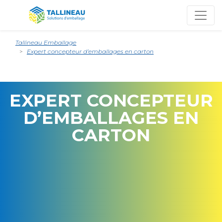
Tallineau Emballage
Expert concepteur d’emballages en carton
EXPERT CONCEPTEUR
D’EMBALLAGES EN
CARTON