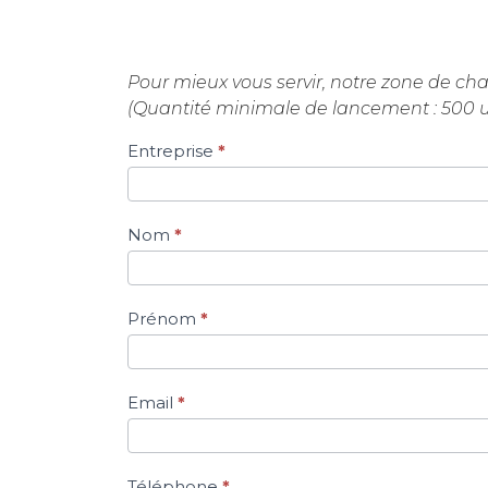
Pour mieux vous servir, notre zone de cha
(Quantité minimale de lancement : 500 u
Entreprise
*
Si vous
êtes un
humain,
ne
Nom
*
remplissez
pas ce
champ.
Prénom
*
Email
*
Téléphone
*