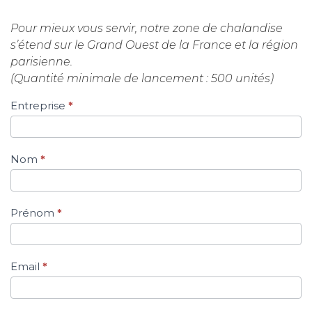
Pour mieux vous servir, notre zone de chalandise
s’étend sur le Grand Ouest de la France et la région
parisienne.
(Quantité minimale de lancement : 500 unités)
Entreprise
*
Si vous
êtes un
humain,
ne
Nom
*
remplissez
pas ce
champ.
Prénom
*
Email
*