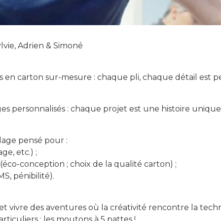
lvie, Adrien & Simoné
 en carton sur-mesure : chaque pli, chaque détail est pe
es personnalisés : chaque projet est une histoire unique
lage pensé pour :
e, etc.) ;
co-conception ; choix de la qualité carton) ;
S, pénibilité).
et vivre des aventures où la créativité rencontre la techn
iculiers : les moutons à 5 pattes !