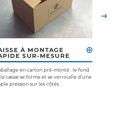
Suivant
AISSE À MONTAGE
BOÎTE 
APIDE SUR-MESURE
CALAGE
ballage en carton pré-monté : le fond
Organiser, pr
la caisse se forme et se verrouille d’une
et protectio
ple pression sur les côtés.
peuvent fair
ravi ou déçu