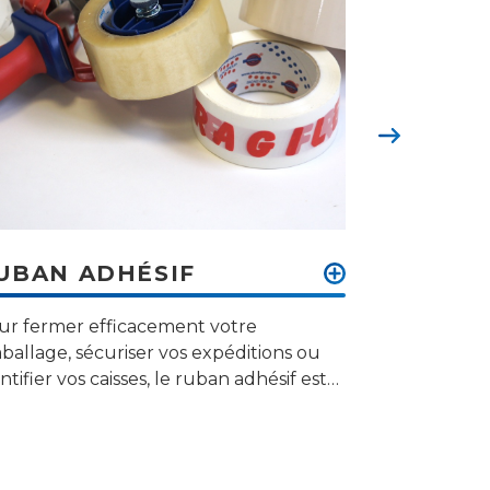
Suivant
UBAN ADHÉSIF
PRODUI
PALETT
ur fermer efficacement votre
En compléme
ballage, sécuriser vos expéditions ou
carton vous
ntifier vos caisses, le ruban adhésif est
complète de 
solution pratique.
seul partena
l'ensemble 
emballage.