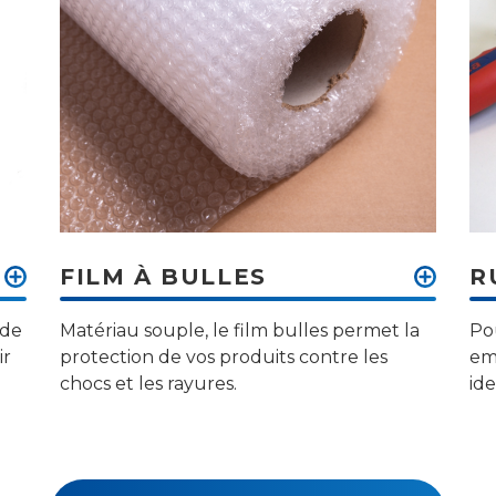
FILM À BULLES
R
 de
Matériau souple, le film bulles permet la
Po
ir
protection de vos produits contre les
em
chocs et les rayures.
ide
la 
VOIR TOUS LES CONSOMMABLES