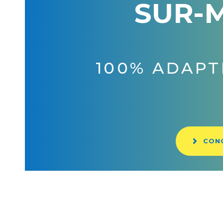
SUR-
100% À 
CON